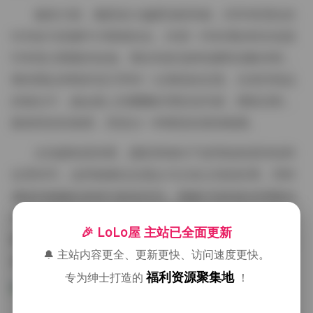
服装方面，佩恩老大偏爱混搭风格，经常将宽松的
针织衫与高腰牛仔裤相结合，外搭一件轻薄的风衣或是
印有复古图案的短袖。脚步则多选择老爹鞋或帆布鞋，
整体看起来既舒适又带有一点潮流的态度。在某些海边
的镜头中，她会换上轻飘飘的雪纺连衣裙，脚踩凉鞋，
随海风轻轻摇摆，营造出一种惬意的度假氛围。
从拍摄角度来看，摄影师倾向于使用低角度仰拍和
近景特写，这样能够拉近观众与主体之间的距离，同时
捕捉到细腻的表情与肢体语言。视频片段则多采用慢动
作与快剪交替的节奏，慢动作突出细节如发丝在风中飞
🎉 LoLo屋 主站已全面更新
舞、裙摆的翻转，快剪则带来活力感，使得整段内容在
🔔 主站内容更全、更新更快、访问速度更快。
观看时不会产生单调感。
福利资源聚集地
专为绅士打造的
！