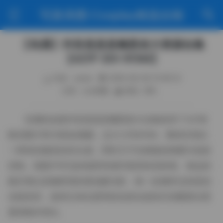
写真美图·Cosplay精选合辑
【岛遇】抖音是是是佩恩老大资源合集
【421P 33V 610M】
作者：weme
2026-06-09 15:36:14
分类：sss典藏
阅读（88）
岛遇的这套抖音是是是佩恩老大合集收录了421张
静态图片和33段短视频，总大小约610M。整体呈现出
一种轻松随意的街头感，同时又不失精致的构图与色彩
控制。画面中常见的场景有城市巷弄的旧砖墙、海边的
礁石堆以及咖啡馆的落地窗光影，每一处都经过刻意的
光线安排，使得主体在柔和的自然光或街灯的暖黄光里
显得格外突出。