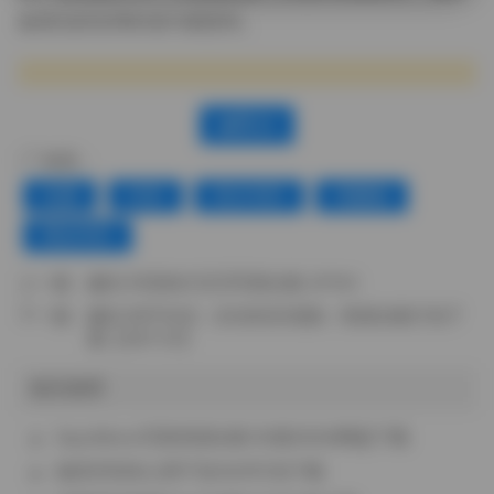
备相当的实用价值与观赏性。
赞(
0
)
标签：
岛遇
抖音
积分专区
高颜值
黄金专区
上一篇：
趣岛 抖音妈大宝贝写真合集 2P10V
下一篇：
趣岛 快手含含（含含的后花园）资源合集打包下
载【25P 5V】
相关推荐
SayoMomo写真资源合集130套59GB网盘下载
秘语空间夹心饼干包102P打包下载