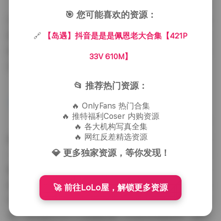
色调上，整套素材以暖色调为主，偶尔会点缀一些
🎯 您可能喜欢的资源：
冷色系的背景来形成对比。这种色彩处理不仅提升了画
面的层次感，也让观众在视觉上感受到一种温暖与清新
🔗
【岛遇】抖音是是是佩恩老大合集【421P
的双重体验。无论是城市的灯光还是海面的倒影，都在
33V 610M】
光影的交织中呈现出柔和的层次。
📂 推荐热门资源：
原图获取:
【岛遇】抖音是是是佩恩老大合集
【421P 33V 610M】
🔥 OnlyFans 热门合集
🔥 推特福利Coser 内购资源
整体而言，这个合集不仅展示了佩恩老大个人的穿
🔥 各大机构写真全集
🔥 网红反差精选资源
搭品味与气质，也反映出岛遇团队在内容策划上的用心
💎 更多独家资源，等你发现！
——他们善于利用日常场景，通过细致的光线、角度与
服装选择，把普通的街头瞬间转化为可供欣赏的视觉小
故事。对于喜欢时尚博主、街头摄影或是寻找灵感的创
🚀 前往LoLo屋，解锁更多资源
作者来说，这套素材提供了丰富的参考与直接可用的资
源。无论是作为个人收藏还是二次创作的素材库，都具