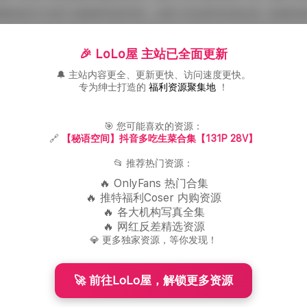
能找到与"生菜"主题相呼应的环境，让整个作品系列呈现出统一的视觉
一种邻家女孩般的亲切感。在她的镜头前，她能够轻松展现多种情绪和姿
🎉 LoLo屋 主站已全面更新
刻意摆拍的完美，而是注重捕捉自然流露的情感和状态，这种真实感正是
🔔 主站内容更全、更新更快、访问速度更快。
专为绅士打造的
福利资源聚集地
！
视觉符号，更是一种生活态度的表达。通过这131张照片和28个视频，
递，鼓励人们在快节奏的现代生活中，找到属于自己的那份宁静与纯粹。
🎯 您可能喜欢的资源：
V】
🔗
【秘语空间】抖音多吃生菜合集【131P 28V】
📂 推荐热门资源：
"为主题，但并不局限于单一的元素和风格。她在保持核心特色的同时，不
🔥 OnlyFans 热门合集
的多面性和可塑性。这种在保持特色与不断创新之间找到平衡的能力，正
🔥 推特福利Coser 内购资源
🔥 各大机构写真全集
新自然的风格、真实不做作的气质和富有创意的表现手法，为我们呈现了一
🔥 网红反差精选资源
得我们细细品味和欣赏。
💎 更多独家资源，等你发现！
🚀 前往LoLo屋，解锁更多资源
0
赞(
)
打赏