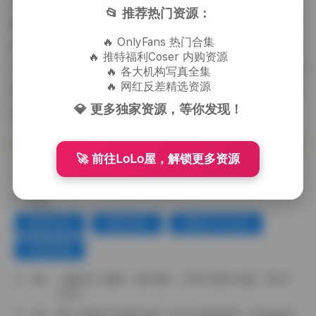
场景布置、道具选择到模特的情绪引导，都是为了让最
📂 推荐热门资源：
终的画面不仅仅是视觉上的享受，更能够传达出一种静
🔥 OnlyFans 热门合集
谧而有力的情感。正是这种对细节的极致追求，使得这
🔥 推特福利Coser 内购资源
470套作品在高清1.8TB的体积中依然保持着惊艳的细节
🔥 各大机构写真全集
🔥 网红反差精选资源
表现，无论是放大到像素级还是在大屏幕上播放，都能
💎 更多独家资源，等你发现！
感受到那份来自光影与人体的共鸣。
🚀 前往LoLo屋，解锁更多资源
赞(
0
)
标签：
国模合集
国模系列
国模艺术全辑
终极典藏
上一篇：
【趣岛】兔酱（兔艿酱） 抖音 前期 合集 【63P
19V】
下一篇：
秀人内购1099套合集 1125G全模原档一次性收录