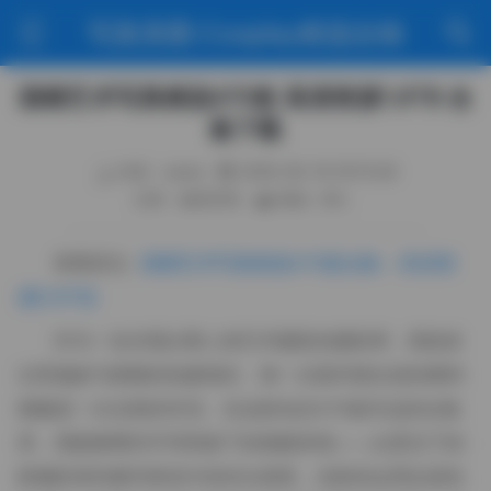
写真美图·Cosplay精选合辑
国模艺术写真精选470套 高清资源1.8TB 合
集下载
作者：weme
2026-06-18 18:10:49
分类：秘语空间
阅读（92）
查看原文:
国模艺术写真精选470套合集 – 高清资
源[1.8TB]
作为一名长期从事人体艺术摄影的摄影师，我曾多
次受邀参与国模的拍摄项目，每一次面对镜头前的模特
都像是一次全新的对话。在这套包含470套作品的合集
里，我能够看到不同风格下的细腻表现——从柔光下的
静谧卧室到都市夜色中的街头巷尾，光影的运用总是恰