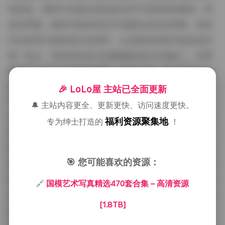
到好处。模特们在镜头前的姿态并不是简单的摆拍，而
是在呼吸、眼神与肢体语言中流露出的内在情绪。有的
作品采用大面积的白色背景，让皮肤的质感与线条成为
唯一焦点；有的则在复古的藤编椅或旧木地板上，利用
暖黄的灯光营出怀旧的氛围。服装方面，设计师往往会
选择轻纱、丝绸或是透视的蕾丝，这些材质在灯光下会
🎉 LoLo屋 主站已全面更新
产生微妙的折射，使得整体画面层次分明。我记得有一
🔔 主站内容更全、更新更快、访问速度更快。
次在海边的日出时段，模特身着淡蓝色的薄纱长裙，海
福利资源聚集地
专为绅士打造的
！
风轻拂着裙摆，光线从低角度斜射进来，形成一种几乎
像是梦境般的柔焦效果，这种瞬间的捕捉正是这套合集
🎯 您可能喜欢的资源：
最珍贵的部分。除了自然光，人造光源的运用也同样重
要，尤其是在室内场景中，柔光箱与反光板的配合能够
🔗
国模艺术写真精选470套合集 – 高清资源
把皮肤的细腻纹理呈现得恰到好处，避免过度的高光或
[1.8TB]
阴影压迫感。每一套作品背后都有大量的前期准备，从