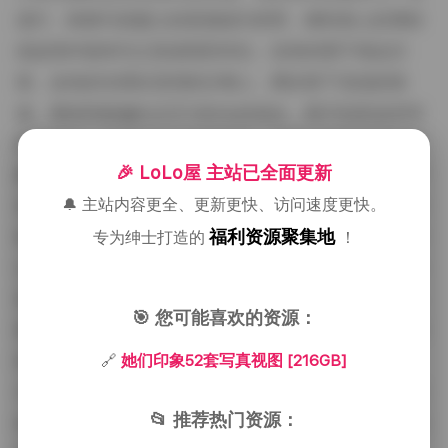
进行，铁锈与混凝土的质感成为背景，模特身上的薄纱
或皮质外套则与之形成强烈对比；也有的置于海边日
落，金色的光洒在湿润的沙滩上，脚步留下浅浅的痕
迹。整体风格偏向文艺与街头的混合，既不刻意追求华
丽的装饰，也不完全走极简路线，而是让服装本身的剪
🎉 LoLo屋 主站已全面更新
裁与色彩在环境中自然生长。穿搭上可以看到从复古碎
🔔 主站内容更全、更新更快、访问速度更快。
花连衣裙到利落的西装套装，再到运动风的紧身衣与宽
福利资源聚集地
松的卫衣，每套都有明确的色块搭配，冷暖色调的交替
专为绅士打造的
！
让视觉节奏更有起伏。博主本人的气质温柔中带有一丝
坚定，眼神常常透出对镜头的信任感，这种自然流露让
🎯 您可能喜欢的资源：
观众在欣赏时产生共鸣，仿佛看见的是朋友日常中的瞬
🔗
她们印象52套写真视图 [216GB]
间而非经过精心排练的表演。整套资源总容量达到
216GB，文件均为无损压缩的高分辨率图片，适合收藏
📂 推荐热门资源：
或二次创作使用。观看时可以感受到每一套之间的情感