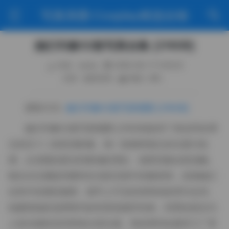
写真美图·Cosplay精选合辑
她们印象52套写真合集 [216GB]
作者：weme
2026-06-17 0:50:22
分类：秘语空间
阅读（86）
获取方式:
她们印象52套写真视图 [216GB]
她们印象52套写真视图 [216GB]收录了来自同名博
主的五十二组高清影像，每一套都有独立的主题与色
调，从清晨的柔光到夜城的霓虹，场景切换自然流畅。
镜头往往捕捉到模特在光影交错中的微表情，或者她们
在风中轻摆的裙摆，细节上可见到布料的纹理与光泽。
拍摄现场多选用简约的布景或城市街角，利用自然光与
人造光源的交织营造出层次感。有的系列在废弃工厂里