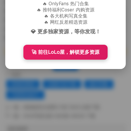
递进，从清晨的宁静到夜晚的活力，再到梦幻的海岸
🔥 OnlyFans 热门合集
🔥 推特福利Coser 内购资源
线，整体呈现出一种连贯的叙事感，虽然没有明确的剧
🔥 各大机构写真全集
情线索，但光影、服装与场景的变化自然而然地引导观
🔥 网红反差精选资源
者的情绪走向。这不仅是一组写真集合，更是一次关于
💎 更多独家资源，等你发现！
时尚、氛围与个人表达的视觉漫步。
🚀 前往LoLo屋，解锁更多资源
赞(
0
)
标签：
丝袜的诱惑
合集打包下载
她们印象
气质美女妹子
上一篇：
焖焖碳美女套图 57套 18GB 合集下载
下一篇：
ROSI写真合集 5280套 390GB 下载
相关推荐