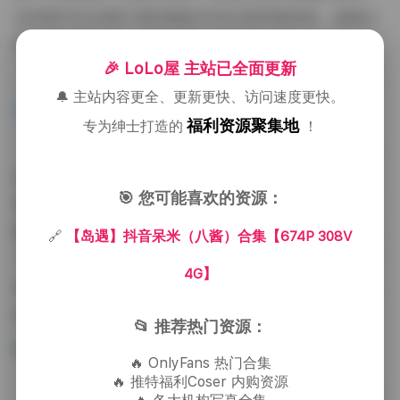
这些细节在后期只需轻微提升对比度和饱和度，就能让
画面更有层次感，却不会失去原始的真实感。
🎉 LoLo屋 主站已全面更新
图集详情:
【岛遇】抖音呆米（八酱）合集【674P
🔔 主站内容更全、更新更快、访问速度更快。
308V 4G】
福利资源聚集地
专为绅士打造的
！
除了服装，道具也起到了不小的作用。一只老式的
皮质旅行箱被放在沙滩边，箱盖半开，里面露出几本泛
🎯 您可能喜欢的资源：
黄的笔记本和一支老式钢笔；呆米有时会坐在箱子上，
翻开笔记本若有所思，有时则会拿起钢笔在空中比划几
🔗
【岛遇】抖音呆米（八酱）合集【674P 308V
下，像是在记录什么。这些小动作让整个系列不只是单
4G】
纯的美图展示，更像是在讲述一个关于旅行、关于记忆
的短篇故事。
📂 推荐热门资源：
🔥 OnlyFans 热门合集
🔥 推特福利Coser 内购资源
整套作品下来，我感觉最打动人的不是那几件衣服