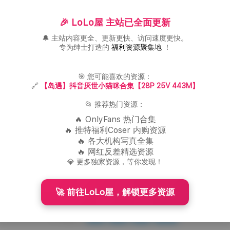
它的周圍佈置了一些簡單的道具——比如一個小巧的編織籃子、幾本舊書
🎉 LoLo屋 主站已全面更新
🔔 主站内容更全、更新更快、访问速度更快。
专为绅士打造的
福利资源聚集地
！
V 443M】
🎯 您可能喜欢的资源：
🔗
【岛遇】抖音厌世小猫咪合集【28P 25V 443M】
靜態圖片讓人能夠細細品味貓咪每一根鬍毛的微微顫動，而視頻則透過連
下來，使人仿佛置於那個安靜的角落，與小貓咪共度片刻的悠閒時光。
📂 推荐热门资源：
🔥 OnlyFans 热门合集
的抖音厭世小貓咪合集不僅是一組圖片視頻的集合，更是一種情緒的傳遞
🔥 推特福利Coser 内购资源
。
🔥 各大机构写真全集
🔥 网红反差精选资源
💎 更多独家资源，等你发现！
🚀 前往LoLo屋，解锁更多资源
0
赞(
)
打赏
标签：
岛遇
抖音
舞蹈
高颜值