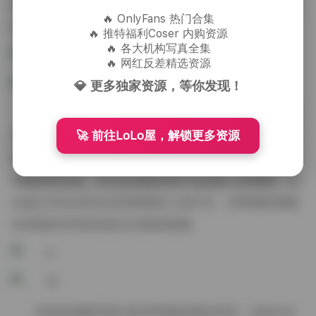
衡，让每一张照片都有可触摸的真实感，而不会陷入过
🔥 OnlyFans 热门合集
度修饰的虚假。
🔥 推特福利Coser 内购资源
🔥 各大机构写真全集
🔥 网红反差精选资源
💎 更多独家资源，等你发现！
整体观感上，这个合集给人一种慢下来的感觉。翻
🚀 前往LoLo屋，解锁更多资源
开每一套图片，像是打开一本画册，页页都有不同的光
线情绪与衣着故事，却始终贯穿着一种对细节的尊重与
对瞬间的珍视。无论是宽敞的客厅还是狭小的阁楼，无
论是白天的自然光还是夜晚的人造灯光，绮梦摄影都能
在有限的空间里创造出无限的氛围。
对喜欢细腻写真与私房风格的朋友来说，这份144