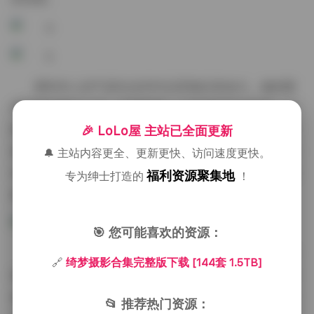
模特本人的气质在这些作品里被反复放大。她的眼
神时而清澈如山泉，时而带着一点若有若无的忧郁，这
种多层次的情绪让画面不仅仅是静止的美，更有一种可
🎉 LoLo屋 主站已全面更新
感知的故事线。她的手势往往很克制，却能在不经意间
🔔 主站内容更全、更新更快、访问速度更快。
传达出力量与柔软的平衡，这种微妙的张力正是绮梦摄
福利资源聚集地
专为绅士打造的
！
影风格的核心所在。
🎯 您可能喜欢的资源：
后期的处理同样讲究轻柔。色调往往保留在低饱和
🔗
绮梦摄影合集完整版下载 [144套 1.5TB]
度的范围内，阴影部分保留足够的层次，高光则不过度
提亮，以免丢失细节。细腻的皮肤磨皮与保留毛孔的平
📂 推荐热门资源：