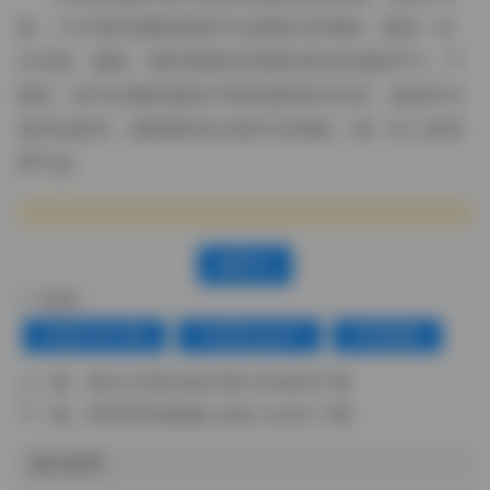
套、1.5TB的完整版资源不仅是图片的堆砌，更是一次
从光线、服装、模特情绪到后期思考的全链路学习。下
载后，您可以随时挑选不同的场景进行欣赏，或是作为
创作的参考，感受那份在光影中流淌的、独一无二的绮
梦气息。
赞(
0
)
标签：
合集打包下载
气质美女妹子
绮梦摄影
上一篇：
葛生w写真合集23期 3GB高清下载
下一篇：
阿雪雪写真图集 96套 234GB 下载
相关推荐