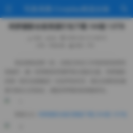
写真美图·Cosplay精选合辑
绮梦摄影全套资源打包下载 144套 1.5TB
作者：weme
2026-06-21 4:28:15
分类：写真合集
阅读（78）
拿起相机的那一刻，光线已经在工作室的软箱里悄
然铺开，像一层薄雾笼罩着即将出现的主题。绮梦摄影
的每一套作品都像是一次轻声的对话，镜头在模特的侧
脸与指尖之间游走，捕捉到呼吸间的细微变化。
资源入口:
绮梦摄影合集完整版下载 [144套 1.5TB]