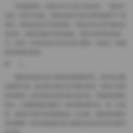
在拍摄现场，布景往往不过是几块布料、一盏旧灯
或是一扇半开的窗，却因光影的巧妙运用而被赋予了戏
剧性。模特的姿态不刻意摆拍，而是在音乐的节奏里自
然流动，裙摆在微风中轻轻掀起，露出内里绣花的细
节，或者一件简约的针织衫在肩头垂落，呈现出一种懒
散而精致的质感。
服装的选择总是与场景的氛围相呼应。有时是淡雅
的麻料长裙，配合晨光透过百叶窗的斑驳，营造出恬静
的田园感；有时则是深色的真丝连衣裙，伴随着低调的
副光，让整幅画面沉醉在一种低调的奢华里。每一次换
装，都是对光线与材质重新的一次实验，摄影师需要快
速判断哪一种折射能最好地凸显模特的皮肤质感与眼神
的深度。