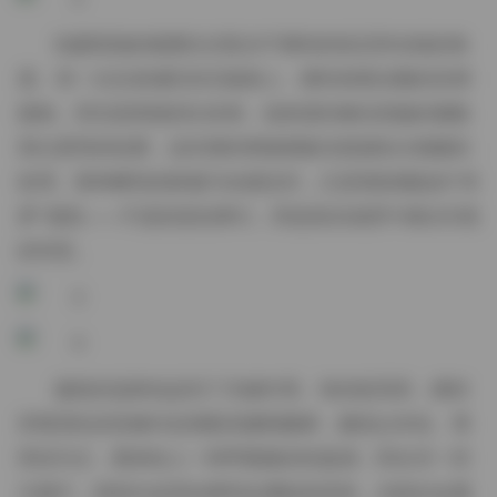
拍摄现场的氛围往往取决于模特的状态和光线的角
度。有一次在老城区的石板路上，模特身着淡雅的丝绸
旗袍，背后是斑驳的红砖墙，低角度的侧光把她的侧脸
剪出柔和的轮廓，连衣摆的褶皱都被光线描绘出细腻的
纹理。那种瞬间的静谧与动感交织，正是我想捕捉的“绮
梦”感觉——不是刻意的梦幻，而是真实场景中偶尔闪现
的诗意。
服装的选择也起到了关键作用。有的套系里，模特
穿着宽松的亚麻衬衫搭配高腰阔腿裤，颜色以米色、薄
荷绿为主，整体给人一种呼吸般的轻盈感；而在另一些
主题中，则转向皮质短裤和金属链条装饰，光线在金属