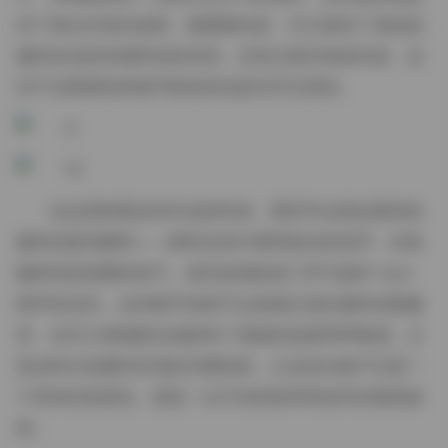
供了相当丰富的选择。最重要的是，它们保持了原始拍
摄时的光影质感和色彩表现，没有过度压缩或失真，这
对于后期调色和细节恢复来说是非常宝贵的。
在反复检视这些作品的时候，我常常会想起最初拍
摄时的那些瞬间——模特在风中整理发丝的笑声，街角
咖啡馆里蒸腾的热气，甚至是相机快门声与城市 loint
噪声的交织。这些细节虽然不会直接出现在最终的图像
里，但它们潜移默化地影响了画面的温度和呼吸感。正
是这种从拍摄到呈现的完整链条，让这份合集不仅是一
个简单的资源包，更是一次可供回味和再创作的视觉旅
程。