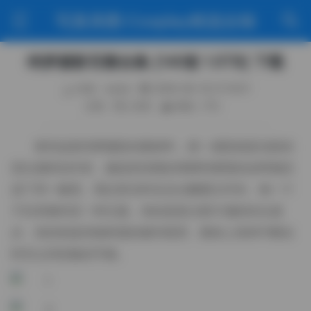
写真美图·Cosplay精选合辑
绮梦摄影完整合集 [140套 1.5TB] 下载
作者：weme
2026-06-16 21:10:01
分类：秀人专区
阅读（70）
拿到这套绮梦摄影的素材时，第一感觉就是光影的
层次感特别丰富，像是把清晨的薄雾和黄昏的余晖都压
进了同一帧里。我记得当时在后台翻看文件夹，每一个
子目录都对应一种主题，有的是复古胶片感的街头漫
步，有的则是高饱和度的都市夜景，整体上有种不断在
时空之间切换的节奏。