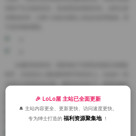
表面产生尖锐的高光，形成强烈的视觉对比。这种从柔
到刚的转变，让整个合集在视觉上有起伏的呼吸感，而
不是单调的重复。
从摄影角度来说，我更倾向于使用定焦镜头来捕捉
细节，尤其是在人物的眼神和手部动作上。比如在一组
以雨天为背景的作品里，模特站在街灯下，雨滴在她的
发梢上形成小小的光点，我用85mm f/1.4的镜头把背景
🎉 LoLo屋 主站已全面更新
压得非常虚化，只留下雨线和她的侧脸清晰可辨。那种
🔔 主站内容更全、更新更快、访问速度更快。
浅景深的处理让观者的注意力自然聚焦在情绪的细微变
福利资源聚集地
专为绅士打造的
！
化上，而不是被杂乱的环境分散。