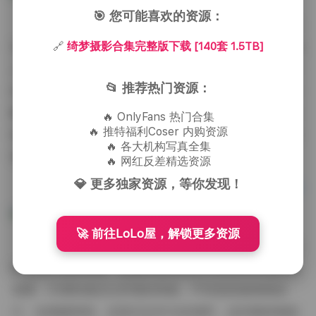
🎯 您可能喜欢的资源：
整体作品的观感是一种层层递进的沉浸式体验。刚
🔗
绮梦摄影合集完整版下载 [140套 1.5TB]
开始看到的可能是明亮的 daylight 场景，色彩鲜活，给
人一种清晨醒来的活力；随后进入的则是灯光昏暗的室
📂 推荐热门资源：
内系列，暖黄的灯泡投射出柔和的阴影，营造出私密而
略带忧郁的氛围。这样的节奏安排让人在浏览时不自觉
🔥 OnlyFans 热门合集
🔥 推特福利Coser 内购资源
地跟随画面的情绪起伏，像是在阅读一本没有文字的视
🔥 各大机构写真全集
觉日志。
🔥 网红反差精选资源
💎 更多独家资源，等你发现！
更多内容:
绮梦摄影合集完整版下载 [140套 1.5TB]
🚀 前往LoLo屋，解锁更多资源
至于下载这套1.5TB、包含140套素材的完整版，实
际使用时会发现每一套都有独立的文件命名和对应的预
览图，方便快速定位所需的风格。不管是想做海报设
计、短视频剪辑，还是仅仅作为灵感库，这些素材都提