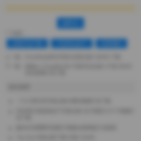
赞(
0
)
标签：
合集打包下载
气质美女妹子
绮梦摄影
上一篇：
PureMedia美女写真248套合集 159GB 下载
下一篇：
疯猫ss (FengMaoSS) 写真作品合集 217套 86GB
高清原图打包下载
相关推荐
一只小英抖音写真合集59图8视频打包下载
抖音博主我是鞋拔子写真合集 587张图片217个视频打
包下载
趣岛抖音卿卿写真图片视频合集网盘打包获取
Tiny Asa 写真合集下载 69套 103GB