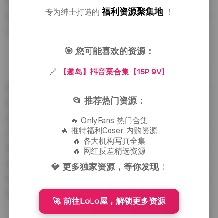
自行车。背景音乐多半是轻柔的钢琴或是民谣吉他，没
福利资源聚集地
专为绅士打造的
！
有强烈的节拍，只是作为情感的底色，让观众在观看时
不自觉地放慢呼吸。
🎯 您可能喜欢的资源：
更多内容:
【趣岛】抖音栗合集【15P 9V】
🔗
【趣岛】抖音栗合集【15P 9V】
整体来看，这套合集并不依赖于夸张的表情或是剧
情化的设定，而是通过日常场景的细腻描绘和自然的光
📂 推荐热门资源：
影处理，传达出一种安静的美感。无论是静态的照片还
是流动的视频，都能让人感受到博主在镜头前的放松状
🔥 OnlyFans 热门合集
🔥 推特福利Coser 内购资源
态——她不刻意摆 pose，也不刻意修饰，只是让自己
🔥 各大机构写真全集
置于熟悉的环境里，让光线和时间自然地流经身体。这
🔥 网红反差精选资源
种不做作的呈现方式，使得观众在欣赏时容易产生共
💎 更多独家资源，等你发现！
鸣，仿佛也被邀请进入那个略带怀旧却又真实可触的空
间。
🚀 前往LoLo屋，解锁更多资源
如果你喜欢在喧闹的网络世界里寻找一点宁静的视