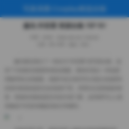
写真美图·Cosplay精选合辑
趣岛 抖音栗 资源合集 15P 9V
作者：weme
2026-06-04 11:56:45
分类：秀人专区
阅读（100）
趣岛最近推出了一组名为“抖音栗”的写真合集，收
录了15张静态画面和9段短视频，整体呈现出一种温柔
而略带复古的氛围。画面中的主角常常出现在光线柔和
的室内角落或是街头的老巷子里，背景往往是斑驳的墙
面、错落的绿植或是旧式的木质门窗，这些细节让人感
觉像是不经意间捕捉到的日常瞬间。