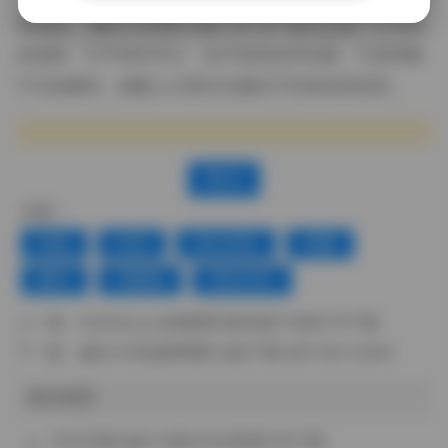
觉休息，“趣岛 抖音栗 合集 15P 9V”或许正是一个不错
的选择。它不喧宾夺主，也不刻意追求话题，只是用最
平凡的瞬间，提醒人们美往往藏在不经意的角落里。
赞(
0
)
标签：
丝袜
抖音
积分专区
美腿
趣岛
高颜值
黄金专区
上一篇：
BoBoSocks袜啵啵写真资源715套5TB下载
下一篇：
趣岛 抖音菠萝噗噗 合集下载 98P 66V 526M
相关推荐
年年写真合集179套50GB资源打包下载