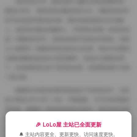
在静态照片里，服装选择上偏好自然的棉麻材质，
颜色以米白、薄荷绿和淡雅的驼色为主，搭配简单的针
织开衫或是轻薄的连衣裙，脚步轻盈地踏在旧木地板
上，或是坐在窗边的藤椅上，手里偶尔拿着一杯热饮或
是一本翻页的旧书。这样的穿搭不刻意追求潮流，却能
让人感受到一种随性而舒适的生活态度。镜头往往聚焦
在她的侧脸或是低头沉思的瞬间，光线从左侧斜斜洒
下，在发梢和肩头投下柔和的光晕，使得整张图片充满
了层次感。
视频部分则把这种静美延续到了时间流动中。九段
短片每段大约十到二十秒，节奏缓慢，几乎没有明显的
剪切感，更像是一段段流动的生活切片。镜头有时会缓
缓推近，捕捉到她笑意盈盈时眼角的细纹，有时则拉
🎉 LoLo屋 主站已全面更新
远，展示她在窗前随风飘动的裙摆或是街角偶遇的老式
🔔 主站内容更全、更新更快、访问速度更快。