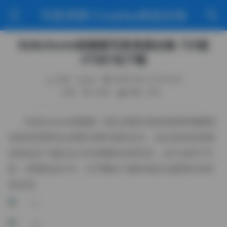
写真美图·Cosplay精选合辑
BoBoSocks袜啵啵写真资源合集 723套
5TB打包下载
作者：weme
2026-06-12 3:51:44
分类：秀人专区
阅读（94）
BoBoSocks袜啵啵一直以清新自然的风格和细腻的
光影处理受到众多图片爱好者的关注。这次发布的资源
合集包含了她过去几年拍摄的全部作品，总计达到723
套，容量高达5TB，几乎囊括了她所有的主题系列与特
别企划。