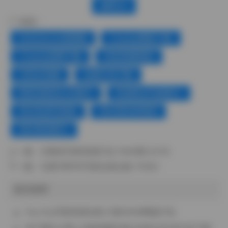
赞(
0
)
标签：
BoBoSocks袜啵啵
Cosplay图集下载
Cosplay套图下载
丝袜美腿诱惑
古韵古风图
合集打包下载
唯美清新美少女图片
性感美女写真图片
美女私密写真集
美女黑丝袜诱惑
黑丝诱惑图片
上一篇：
艺图语写真资源打包 11645期 3.5TB
下一篇：
岛遇 咩咩羊写真全套合集 7P28V
相关推荐
Puy Puy写真资源合集 51套93GB网盘打包