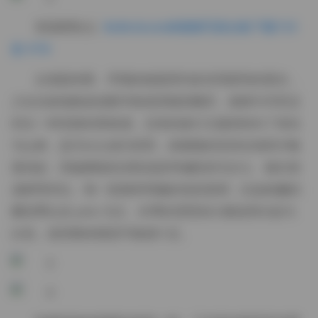
资源获取点:
BoBoSocks袜啵啵写真合集下载723
套 5TB
从画面来看，早期的校园系列多采用柔和的晨光，
少女在操场跑道或图书角落里随意翻页，裙摆与书页交
织出一种安静的青春感。后来的旅行主题则转向了海岛
与山林，蓝天白云成为背景，袜啵啵的笑容在海风中略
显俏皮，而她脚踩的凉鞋或是草编鞋则与沙土、礁石形
成鲜明对比。每一套都有明确的色彩基调，比如粉嫩的
樱花季以淡 pink 为主，冬季的雪景则大量使用冷蓝与
白色，使得整体视觉节奏感十足。