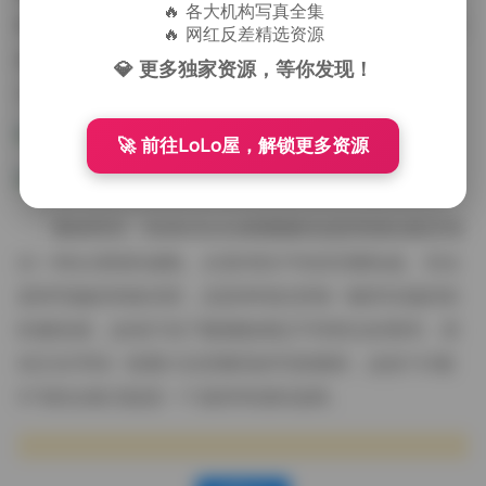
🔥 各大机构写真全集
料纹理都能清晰辨认。5TB的容量意味着即使在4K显示
🔥 网红反差精选资源
器上全屏浏览也不会出现像素粗糙的问题，放大到
💎 更多独家资源，等你发现！
200%仍能看到服装的针脚与光影的渐变。
🚀 前往LoLo屋，解锁更多资源
整体而言，BoBoSocks袜啵啵的这套资源合集呈现
出一种从清纯到成熟、从室内到户外的完整轨迹。无论
是研究她的风格演变，还是单纯欣赏每一帧所传递的轻
松愉悦感，这份打包下载都能满足不同层次的需求。若
你正在寻找一套量大且质量高的写真素材，这份723套
5TB的合集无疑是一个值得考虑的选择。