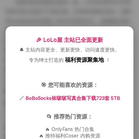
拍摄现场的氛围也值得一提。工作室内部常常布置
有简约的木质架子与柔光箱，外景则依赖自然光，摄影
师会在黄金时段捕捉人物与环境的交互。袜啵啵在镜头
前的表现很少刻意摆姿，更多时候是随手整理头发、轻
🎉 LoLo屋 主站已全面更新
轻抬腿或是低头看脚步，这种自然流露的状态让画面充
满生活气息。她的穿搭同样是看点，从日常的棉麻衬
🔔 主站内容更全、更新更快、访问速度更快。
衫、牛仔短裤到偶尔的礼服裙、皮质外套，每一次换装
福利资源聚集地
专为绅士打造的
！
都伴随着不同的场景切换，使得同一套系列内部也有层
次感。
🎯 您可能喜欢的资源：
🔗
BoBoSocks袜啵啵写真合集下载723套 5TB
📂 推荐热门资源：
对于喜欢收藏高清图片的朋友来说，这份合集的价
值不仅在于数量，更在于画质的统一。所有文件均为无
🔥 OnlyFans 热门合集
🔥 推特福利Coser 内购资源
损压缩的RAW或高分辨率JPEG，细节处理到发丝与布