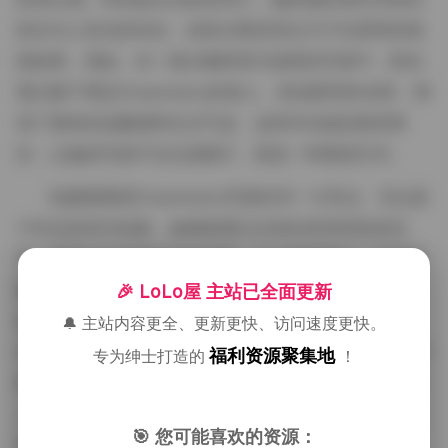
然光与人造光的结合，创造出既有层次又不失柔和的画
面效果。例如，在一套以咖啡馆为场景的写真中，阳光
透过窗户洒在Dreamtamu的身上，形成柔和的光斑，增
强了整体的温馨感和生活气息。这种对光线的精准掌
控，让她的写真不仅仅是图片，更是一种视觉艺术。
拍摄氛围是Dreamtamu写真的另一大亮点。无论是
户外还是室内拍摄，她都能通过自然的表情和肢体语
言，营造出轻松而真实的氛围。在14套写真中，有很多
套是在自然环境中完成的，比如海滩、森林或城市街
🎉 LoLo屋 主站已全面更新
道。这些场景不仅为写真增添了动态感，还让
🔔 主站内容更全、更新更快、访问速度更快。
Dreamtamu的气质得以自然流露。她不像一些模特那样
福利资源聚集地
专为绅士打造的
！
刻意摆拍，而是通过与环境互动，展现出一种亲切而迷
人的魅力。这种真实的拍摄氛围，让观众更容易产生共
🎯 您可能喜欢的资源：
鸣，仿佛能亲身感受到拍摄时的快乐与放松。