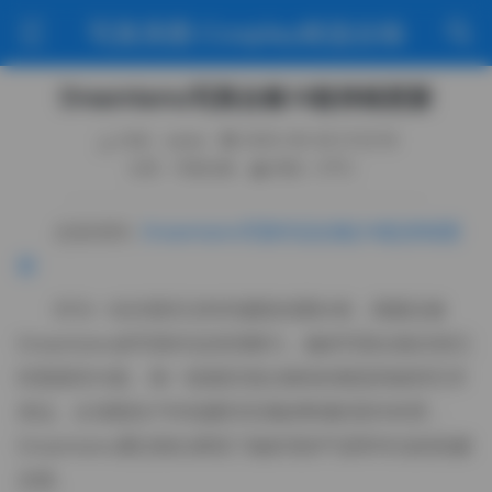
写真美图·Cosplay精选合辑
Dreamtamu写真合集14套持续更新
作者：weme
2025-09-26 21:22:18
分类：写真合集
阅读（370）
点击访问:
Dreamtamu写真作品合集[14套]持续更
新
作为一名长期关注时尚摄影的爱好者，我最近被
Dreamtamu的写真作品深深吸引。她的写真合集目前已
经更新到14套，每一套都呈现出独特的视觉风格和艺术
表达。从清新的户外拍摄到充满故事感的室内布景，
Dreamtamu通过镜头展现了她多变的气质和专业的拍摄
态度。