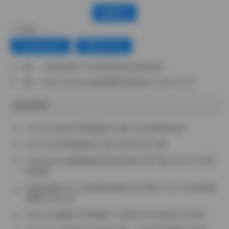
赞(
0
)
标签：
Dreamtamu
海外Coser
上一篇：
小泉学姐吖COS写真作品合集欣赏
下一篇：
抖音小艾baby微密圈写真合集【25P 42V】
相关推荐
ArtGravia美女写真图集413套112GB资源合集
布丁大法写真图集227套74GB打包下载
CandyKiss(糖果姐姐)写真合集打包下载 28v157.3G持
续更新
物恋传媒2301-3000期全集打包下载 1.8TB 4K超清视
频图片无水印
Natsuko夏夏子写真图片113套44GB合集打包下载