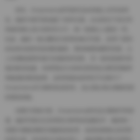
首先，Dreamtamu的写真作品在风格上非常多样
化。她的14套写真涵盖了多种主题，从自然光下的日常
风格到精心设计的时尚大片，每一套都让人眼前一亮。
比如，她的一套以樱花为背景的春日写真，采用了柔和
的自然光线和浅色调的服装，整体氛围温暖而浪漫，让
人仿佛能感受到春天的微风和花香。另一套则是都市风
格的夜间拍摄，利用霓虹灯光和街景营造出摩登而略带
神秘感的视觉效果。这种风格的多样性不仅展示了
Dreamtamu作为模特的适应性，也让观众每次都能有新
的视觉体验。
在图片风格方面，Dreamtamu的作品注重细节和质
感。她的写真往往采用高分辨率的拍摄技术，确保每一
张图片都能清晰呈现服装的纹理、妆容的精致以及背景
的层次感。特别是在光影处理上，她的团队擅长利用自