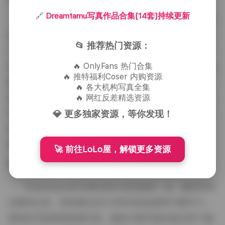
🔗
Dreamtamu写真作品合集[14套]持续更新
谈到博主气质，Dreamtamu给人的第一印象是清新
自然又不失时尚感。她的写真作品反映了她作为博主的
📂 推荐热门资源：
个人风格——既有时尚达人的敏锐度，又有邻家女孩的
🔥 OnlyFans 热门合集
亲和力。在社交媒体上，Dreamtamu经常分享自己的拍
🔥 推特福利Coser 内购资源
摄幕后花絮和日常穿搭，这让她的粉丝不仅能欣赏到精
🔥 各大机构写真全集
🔥 网红反差精选资源
美的写真，还能了解到她真实的一面。她的气质在写真
💎 更多独家资源，等你发现！
中得到了完美体现，无论是优雅的长裙造型还是休闲的
街头风格，她都能驾驭得游刃有余，展现出多面的个
性。
🚀 前往LoLo屋，解锁更多资源
Dreamtamu作为博主的介绍也值得一说。她并非专
业模特出身，而是通过自己对时尚的热爱和不断学习，
逐渐在写真领域崭露头角。她的14套写真合集记录了她