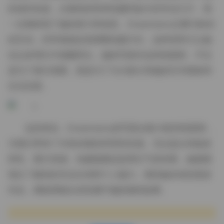
的成长轨迹，从最初的简单拍摄到如今的专业大片，每
一步都体现了她的努力和创意。Dreamtamu注重与粉丝
的互动，经常根据反馈调整拍摄方向，这种亲和力让她
在众多博主中脱颖而出。她的写真作品持续更新，不仅
是为了展示美图，更是为了与大家分享她的艺术视角和
生活态度。
总的来说，Dreamtamu的写真合集14套持续更新，
为我们带来了丰富的视觉享受和灵感。无论是从风格多
样性、图片质感、拍摄氛围还是博主气质来看，她都展
现出了极高的专业水准和个人魅力。期待她未来的更多
作品，继续用镜头讲述属于她的独特故事。