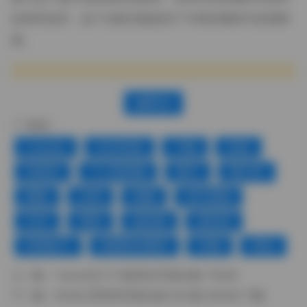
品有所追求，这个合集无疑提供了丰富的素材与灵感来
源。
赞(
0
)
标签：
Cosplay
ROSI写真
下载
丝袜
丝袜控
个人私影像
图片
图片库
图集
女神
美腿
色气满满
艺术
诱惑
超短裙
超高清
软萌妹子
销魂美女图库
长腿
黑色
上一篇：
Yuuhui玉汇173套美女写真合集 178GB
下一篇：
ROSI口罩系列写真合集 5012套 505GB 下载