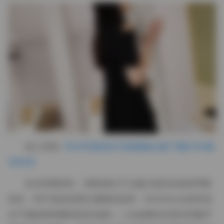
进入页面:
ROSI写真美女写真图集合集下载5240套
390GB
在对待模特时，我更倾向于让她们保持自然的呼吸
状态，而不是刻意摆出僵硬的姿势。ROSISeries的特色
在于捕捉那种瞬间的松弛感——比如模特在更衣间随手