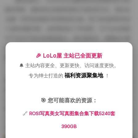
服装选择上，ROSISeries偏爱柔软的棉麻材质与轻
盈的雪纺，颜色则以低饱和度的大地色系为主，偶尔会
点缀一些亮色的配件来增加层次感。鞋子多选择简约的
小皮鞋或帆布鞋，这样既保证了舒适度，又不会在画面
中产生过于突出的视觉噪点。每次换装后，我都会让模
特在镜头前走几步，观察布料的垂坠与光影的变化，以
🎉 LoLo屋 主站已全面更新
确定最佳的拍摄角度。
🔔 主站内容更全、更新更快、访问速度更快。
后期处理方面，我保持了较为克制的风格。基本只
福利资源聚集地
专为绅士打造的
！
做曝光、对比度和色温的微调，保留皮肤的自然纹理与
细节。对于背景的杂乱元素，会使用轻度的克隆工具进
行清理，但绝不过度抹除，以免失去现场的真实感。最
🎯 您可能喜欢的资源：
终输出的文件均为无损压缩的高分辨率图像，这也是为
🔗
ROSI写真美女写真图集合集下载5240套
什么整个合集能够达到390GB的体积——每一张图片都
390GB
保留了拍摄时的丰富层次。