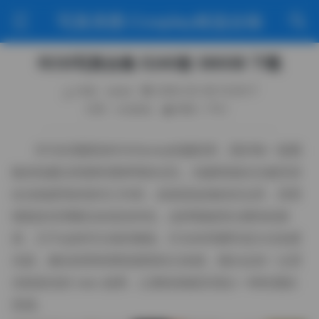
写真美图·Cosplay精选合辑
ROSI写真合集 5240套 390GB 下载
作者：weme
2026-05-08 15:29:17
分类：cosplay
阅读（114）
作为长期跟拍ROSISeries的摄影师，我对每一套图
集的拍摄过程都有着鲜明的记忆。拍摄现场往往被安排
在光线柔和的室内工作室，或者是临海的旧仓库，背景
墙面多采用哑光灰或淡米色，这样既能突出模特的肤
质，又不会抢夺主体的视线。灯光布局通常是主光加柔
光箱，侧光则用来塑造面部的立体感，偶尔会加一点背
光制发丝的 halo 效果，让整体画面呈现出一种轻透的
质感。