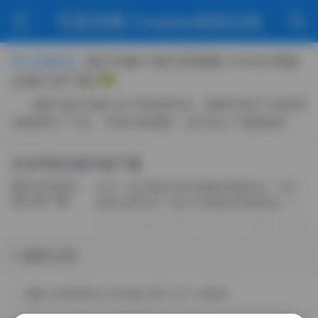
写真美图·Cosplay精选合辑
她们印象75套写真视图 314GB 网盘
【今日焦点】
合集打包下载
翻到“她们印象”这个系列的时候，我顺手把存下来的那
批图都归了个类。75套写真视图，实打实占了我硬盘里
314GB的空间，这次干脆整理成网盘合集，方便自己回
看，也顺手分享出来。 这批图给人的第一感觉，是安静里
言沫写真合集55套下载
带着点野。不是那种摆明了要吸睛的艳丽，而是镜头扫过
作为一名长期关注时尚摄影的爱好者，今天
去，人还在那儿发呆，光已经把轮廓描好了。有个叫“小
想和大家分享一组令人惊艳的写真资源——
满...
言沫美女的写真合集。这组合集包含了55套
2025-10-05 周日
205
0
0
高质量的写真，总计32GB，绝对是摄影爱好
者和时尚追随者不可错过的收藏。 言沫...
随机文章
趣岛 抖音呆呆小羊合集 92P 47V 382M