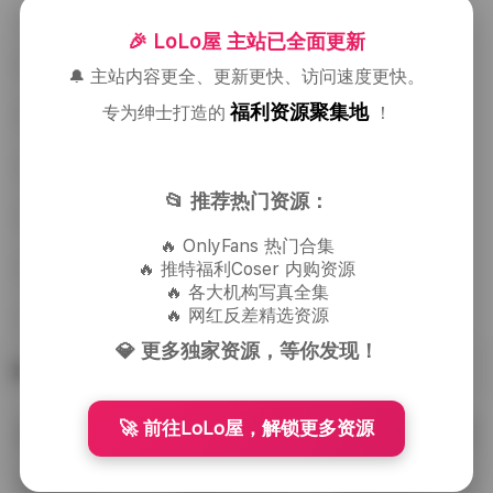
抖音金小鹿呦呦微密圈最新写真合集
🎉 LoLo屋 主站已全面更新
张张很飒微密圈写真合集
🔔 主站内容更全、更新更快、访问速度更快。
福利资源聚集地
专为绅士打造的
！
秀人内购1068套写真全集 1091G高清原档资源合集
Yiko湿润兔写真全集 250套 327GB大容量
📂 推荐热门资源：
希尔薇@xiaolei404 写真全集 19套 9.78GB 持续更新
🔥 OnlyFans 热门合集
lMusicl 写真合集[20套-1.91GB]资源下载
🔥 推特福利Coser 内购资源
🔥 各大机构写真全集
🔥 网红反差精选资源
野原圆圆抖音写真合集
💎 更多独家资源，等你发现！
热门标签
🚀 前往LoLo屋，解锁更多资源
合集打包下载
抖音(065)
Cosplay图集下载
(455)
(745)
美腿(738)
高颜值(729)
丝袜(461)