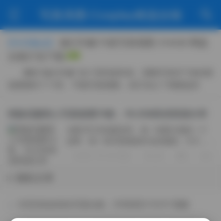
写真美图·Cosplay精选合辑
她们印象75套写真视图 314GB 网盘
【今日焦点】
合集打包下载
翻到“她们印象”这个系列的时候，我顺手把存下来的那
批图都归了个类。75套写真视图，实打实占了我硬盘里
314GB的空间，这次干脆整理成网盘合集，方便自己回
看，也顺手分享出来。 这批图给人的第一感觉，是安静里
绝版花颜美人写真套图74套，16.2GB高清资源分享
带着点野。不是那种摆明了要吸睛的艳丽，而是镜头扫过
在数字艺术的殿堂里，每一张图片都是一个
去，人还在那儿发呆，光已经把轮廓描好了。有个叫“小
故事，每一组写真都是时光的凝固。今天，
满...
我们要聚焦的是绝版的花の颜美女写真套
2025-10-05 周日
270
0
0
图，共74套，总容量高达16.2GB，为所有摄
影爱好者和艺术欣赏者带来一场视觉的盛...
随机文章
抖音张洛洛海岛写真合集：219张照片与13个视频