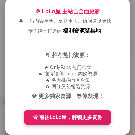
迷之呆梨(发条少女YoKi)写真合集 [147套-49.2GB] 持续更新
🎉 LoLo屋 主站已全面更新
末夜787美女写真合集30套 17GB打包下载
🔔 主站内容更全、更新更快、访问速度更快。
福利资源聚集地
专为绅士打造的
！
【铁粉空间】抖音凡妮莎写真合集【393图30视频】
希威社小初私拍写真集 664张4K超清高清图6.34GB大容量
📂 推荐热门资源：
岛遇 抖音板栗饼 合集 365P 50V
🔥 OnlyFans 热门合集
【岛遇】呆米（八酱）抖音合集【587P 261V 4G】
🔥 推特福利Coser 内购资源
🔥 各大机构写真全集
🔥 网红反差精选资源
凹菟曼抖音轻糖乐园写真第三期31张高清图集在线欣赏
💎 更多独家资源，等你发现！
热门标签
🚀 前往LoLo屋，解锁更多资源
合集打包下载
抖音(065)
Cosplay图集下载
(456)
(745)
美腿(738)
高颜值(729)
丝袜(461)